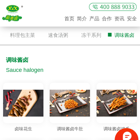
首页
简介
产品
合作
资讯
安全
■
■
■
■
料理包主菜
速食汤粥
冻干系列
调味酱卤
调味酱卤
Sauce halogen
卤味花生
调味酱卤牛肚
调味酱卤鸡爪