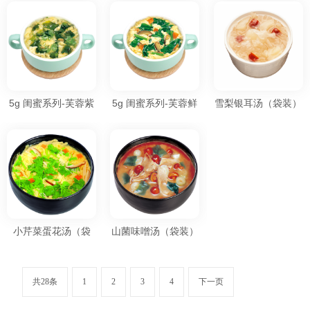
装）
汤
5g 闺蜜系列-芙蓉紫
5g 闺蜜系列-芙蓉鲜
雪梨银耳汤（袋装）
菜汤
蔬汤
小芹菜蛋花汤（袋
山菌味噌汤（袋装）
装）
8g
共28条
1
2
3
4
下一页