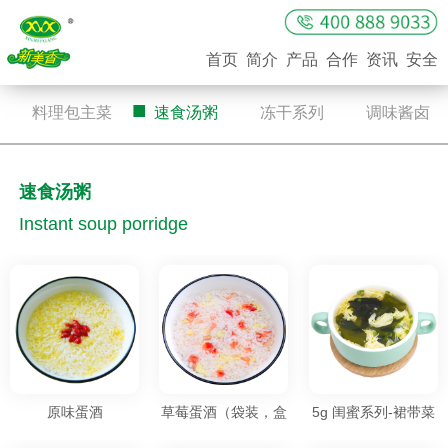
首页
简介
产品
合作
资讯
安全
■
■
■
■
料理包主菜
速食汤粥
冻干系列
调味酱卤
速食汤粥
Instant soup porridge
原味蛋酒
草莓蛋酒（袋装，盒
5g 闺蜜系列-裙带菜